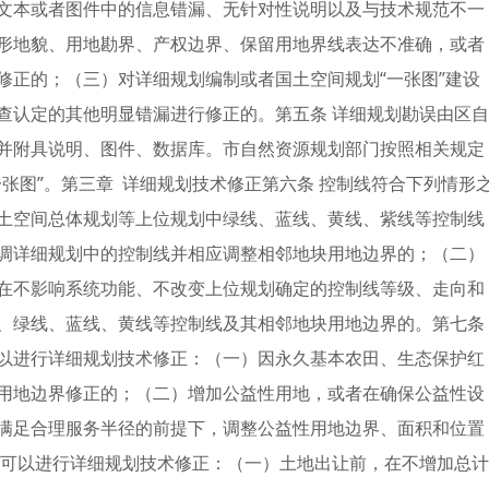
文本或者图件中的信息错漏、无针对性说明以及与技术规范不一
形地貌、用地勘界、产权边界、保留用地界线表达不准确，或者
修正的；（三）对详细规划编制或者国土空间规划“一张图”建设
查认定的其他明显错漏进行修正的。第五条 详细规划勘误由区自
并附具说明、图件、数据库。市自然资源规划部门按照相关规定
张图”。第三章 详细规划技术修正第六条 控制线符合下列情形
土空间总体规划等上位规划中绿线、蓝线、黄线、紫线等控制线
调详细规划中的控制线并相应调整相邻地块用地边界的；（二）
在不影响系统功能、不改变上位规划确定的控制线等级、走向和
、绿线、蓝线、黄线等控制线及其相邻地块用地边界的。第七条
以进行详细规划技术修正：（一）因永久基本农田、生态保护红
用地边界修正的；（二）增加公益性用地，或者在确保公益性设
满足合理服务半径的前提下，调整公益性用地边界、面积和位置
，可以进行详细规划技术修正：（一）土地出让前，在不增加总计